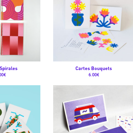
Spirales
Cartes Bouquets
00
€
6.00
€